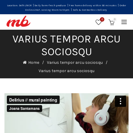
|
|
|
Location: Delhi/NCR
Daily farm-fresh produce
Free home delivery within 90 minutes
Order
|
Online 24x7, serving 10 am to 10 pm
Safe & Contactless Delivery
0
0
VARIUS TEMPOR ARCU
SOCIOSQU
Home
Varius tempor arcu sociosqu
Varius tempor arcu sociosqu